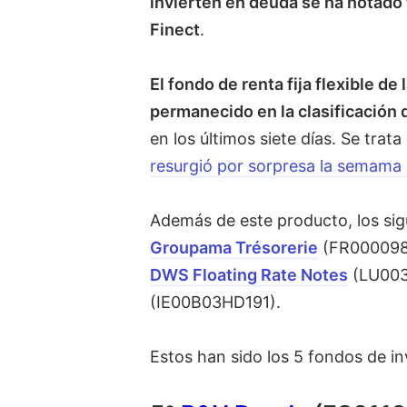
invierten en deuda se ha notado
Finect
.
El fondo de renta fija flexible d
permanecido en la clasificación
en los últimos siete días. Se trat
resurgió por sorpresa la semama 
Además de este producto, los sigu
Groupama Trésorerie
(FR000098
DWS Floating Rate Notes
(LU003
(IE00B03HD191).
Estos han sido los 5 fondos de i