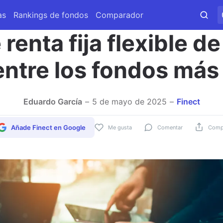
as
Rankings de fondos
Comparador
 renta fija flexible d
ntre los fondos má
Eduardo García
5 de mayo de 2025
Finect
Añade Finect en Google
Me gusta
Comentar
Compa