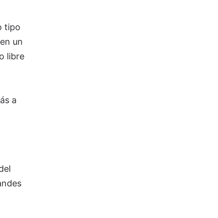
 tipo
 en un
 libre
Más a
del
andes