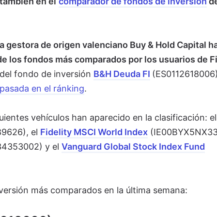
 también en el
comparador de fondos de inversión
d
e la gestora de origen valenciano Buy & Hold Capital h
 de los fondos más comparados por los usuarios de F
a del fondo de inversión
B&H Deuda FI
(ES0112618006)
pasada en el ránking
.
ientes vehículos han aparecido en la clasificación: el
9626), el
Fidelity MSCI World Index
(IE00BYX5NX33
4353002) y
el
Vanguard Global Stock Index Fund
nversión más comparados en la última semana: