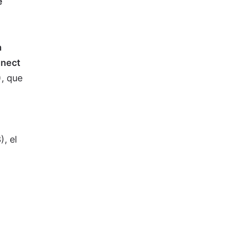
e
a
inect
, que
)
,
el