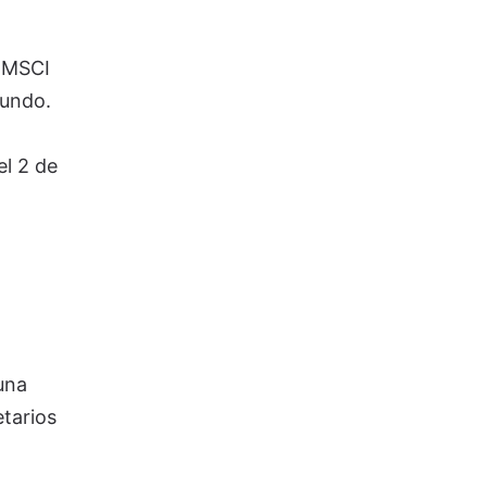
a MSCI
mundo.
el 2 de
una
etarios