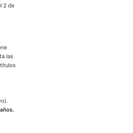
l 2 de
ene
ta las
títulos
yo).
 años.