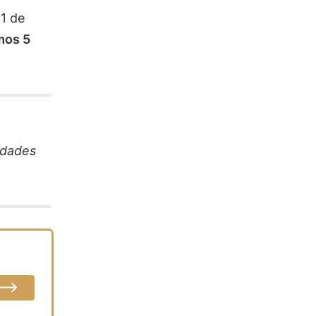
 1 de
mos 5
idades