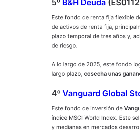
5º
B&H Deuda
(ES011
Este fondo de renta fija flexible 
de activos de renta fija, principa
plazo temporal de tres años y, ade
de riesgo.
A lo largo de 2025, este fondo log
largo plazo,
cosecha unas gananc
4º
Vanguard Global St
Este fondo de inversión de
Vang
índice MSCI World Index.
Este se
y medianas en mercados desarrol