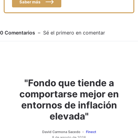
Saber más
0
Comentarios
Sé el primero en comentar
"Fondo que tiende a
Adjuntar imagen
Comentar
comportarse mejor en
entornos de inflación
elevada"
David Carmona Sacedo
Finect
8 de agosto de 2026