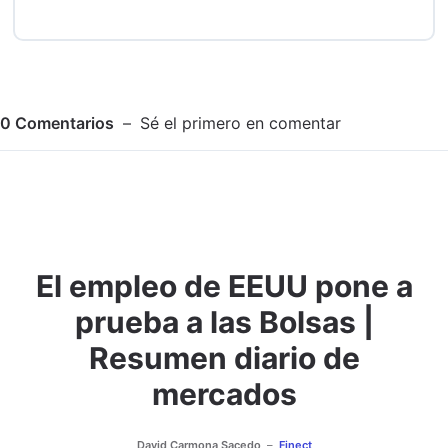
0
Comentarios
Sé el primero en comentar
El empleo de EEUU pone a
Adjuntar imagen
Comentar
prueba a las Bolsas |
Resumen diario de
mercados
David Carmona Sacedo
Finect