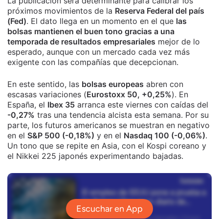
La publicación será determinante para calibrar los
próximos movimientos de la
Reserva Federal del país
(Fed)
. El dato llega en un momento en el que
las
bolsas mantienen el buen tono gracias a una
temporada de resultados empresariales
mejor de lo
esperado, aunque con un mercado cada vez más
exigente con las compañías que decepcionan.
En este sentido, las
bolsas europeas
abren con
escasas variaciones (
Eurostoxx 50, +0,25%
). En
España, el
Ibex 35
arranca este viernes con caídas del
-0,27%
tras una tendencia alcista esta semana. Por su
parte, los futuros americanos se muestran en negativo
en el
S&P 500 (-0,18%)
y en el
Nasdaq 100 (-0,06%)
.
Un tono que se repite en Asia, con el Kospi coreano y
el Nikkei 225 japonés experimentando bajadas.