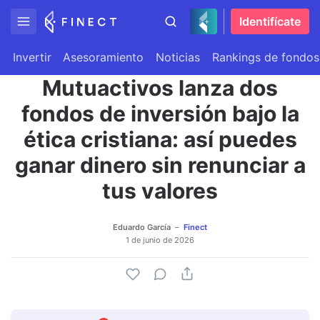
Identifícate
Invertir
Asesoramiento
Noticias
Rankings de fondos
Mutuactivos lanza dos
fondos de inversión bajo la
ética cristiana: así puedes
ganar dinero sin renunciar a
tus valores
Eduardo García
Finect
1 de junio de 2026