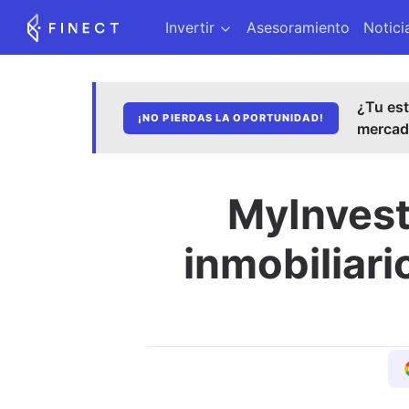
Invertir
Asesoramiento
Notici
¿Tu est
¡NO PIERDAS LA OPORTUNIDAD!
merca
MyInvesto
inmobiliar