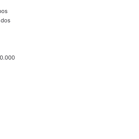
bos
ndos
70.000