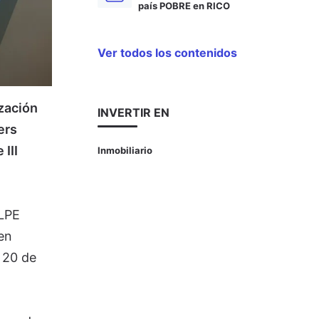
país POBRE en RICO
Ver todos los contenidos
zación
INVERTIR EN
ers
III
Inmobiliario
ILPE
en
 20 de