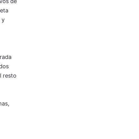
ivos de
neta
 y
trada
ados
l resto
nas,