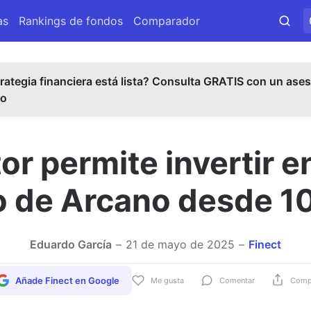
as
Rankings de fondos
Comparador
rategia financiera está lista? Consulta GRATIS con un ases
do
r permite invertir e
io de Arcano desde 1
Eduardo García
21 de mayo de 2025
Finect
Añade Finect en Google
Me gusta
Comentar
Compa