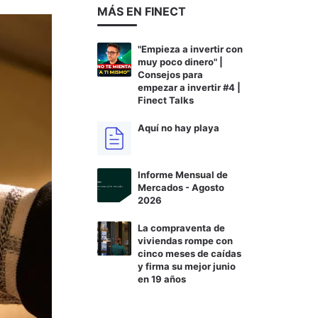
MÁS EN FINECT
"Empieza a invertir con
muy poco dinero" |
Consejos para
empezar a invertir #4 |
Finect Talks
Aquí no hay playa
Informe Mensual de
Mercados - Agosto
2026
La compraventa de
viviendas rompe con
cinco meses de caídas
y firma su mejor junio
en 19 años