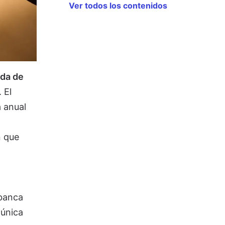
Ver todos los contenidos
ida de
. El
a anual
n que
banca
 única