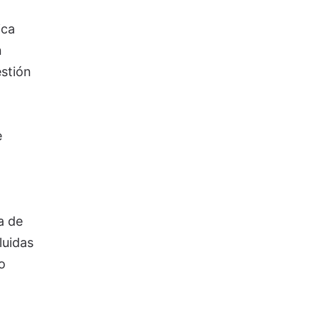
ica
n
stión
e
a de
luidas
o