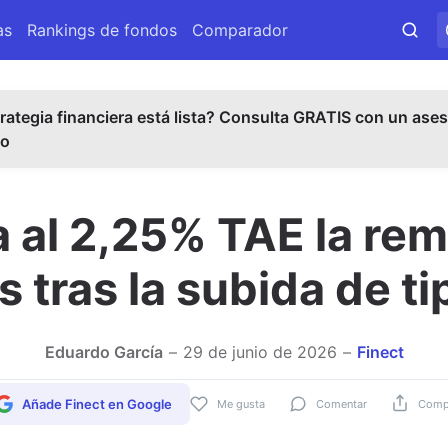
as
Rankings de fondos
Comparador
rategia financiera está lista? Consulta GRATIS con un ases
do
 al 2,25% TAE la re
 tras la subida de t
Eduardo García
29 de junio de 2026
Finect
Añade Finect en Google
Me gusta
Comentar
Compa