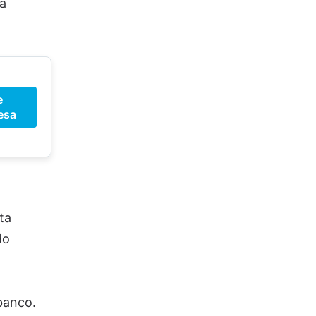
a
e
esa
ta
do
banco.