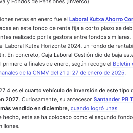
iva y Fondos de Pensiones (Inverco).
ciones netas en enero fue el
Laboral Kutxa Ahorro Co
radas en este fondo de renta fija a corto plazo se deb
entes realizado por la gestora entre fondos similares.
el Laboral Kutxa Horizonte 2024, un fondo de rentabi
tir. En concreto, Caja Laboral Gestión dio de baja est
l primero a finales de enero, según recoge el
Boletín 
manales de la CNMV del 21 al 27 de enero de 2025
.
27 4 es el
cuarto vehículo de inversión de este tipo 
en 2027
. Curiosamente, su antecesor
Santander PB T
n más vendido en diciembre
,
cuando logró unas
e hecho, este se ha colocado como el segundo fond
millones.