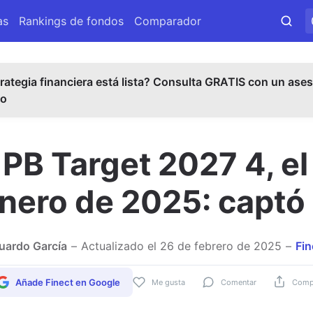
as
Rankings de fondos
Comparador
rategia financiera está lista? Consulta GRATIS con un ases
do
PB Target 2027 4, e
nero de 2025: captó
uardo García
Actualizado el
26 de febrero de 2025
Fin
Añade Finect en Google
Me gusta
Comentar
Compa