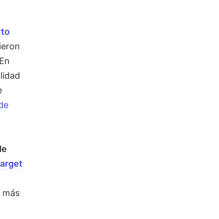
rto
ieron
 En
lidad
e
de
de
arget
o más