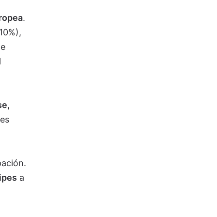
uropea
.
 10%),
de
l
se,
 es
pación.
ipes
a