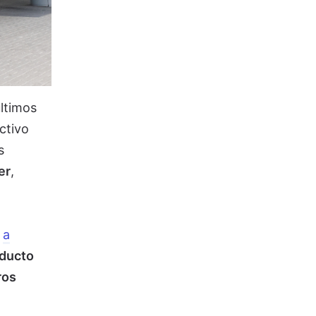
últimos
ctivo
s
er
,
a
a
oducto
ros