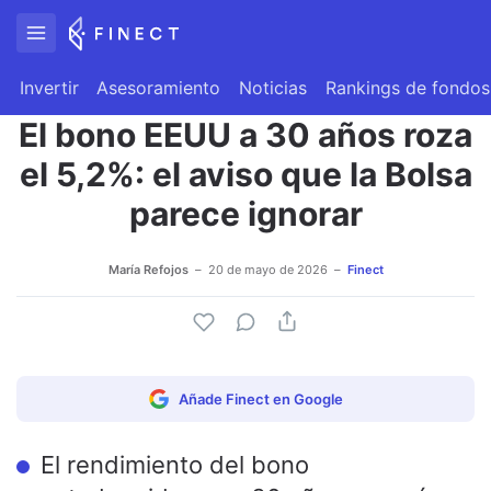
Invertir
Asesoramiento
Noticias
Rankings de fondos
El bono EEUU a 30 años roza
el 5,2%: el aviso que la Bolsa
parece ignorar
María Refojos
20 de mayo de 2026
Finect
Añade Finect en Google
El rendimiento del bono