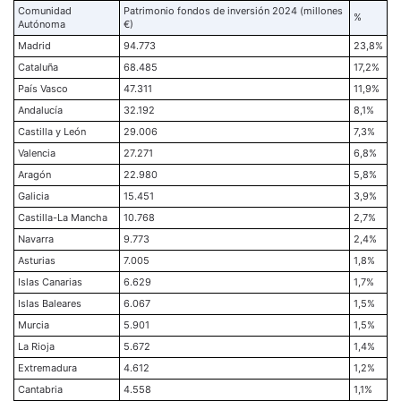
Comunidad
Patrimonio fondos de inversión 2024 (millones
%
Autónoma
€)
Madrid
94.773
23,8%
Cataluña
68.485
17,2%
País Vasco
47.311
11,9%
Andalucía
32.192
8,1%
Castilla y León
29.006
7,3%
Valencia
27.271
6,8%
Aragón
22.980
5,8%
Galicia
15.451
3,9%
Castilla-La Mancha
10.768
2,7%
Navarra
9.773
2,4%
Asturias
7.005
1,8%
Islas Canarias
6.629
1,7%
Islas Baleares
6.067
1,5%
Murcia
5.901
1,5%
La Rioja
5.672
1,4%
Extremadura
4.612
1,2%
Cantabria
4.558
1,1%