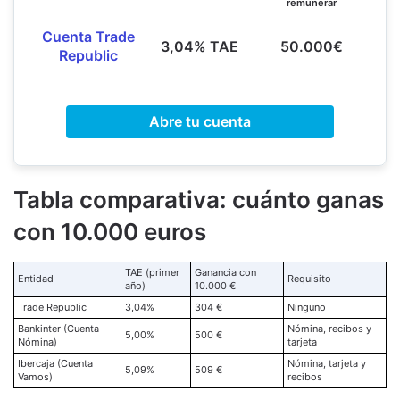
remunerar
Cuenta Trade
3,04% TAE
50.000€
Republic
Abre tu cuenta
Tabla comparativa: cuánto ganas
con 10.000 euros
TAE (primer
Ganancia con
Entidad
Requisito
año)
10.000 €
Trade Republic
3,04%
304 €
Ninguno
Bankinter (Cuenta
Nómina, recibos y
5,00%
500 €
Nómina)
tarjeta
Ibercaja (Cuenta
Nómina, tarjeta y
5,09%
509 €
Vamos)
recibos