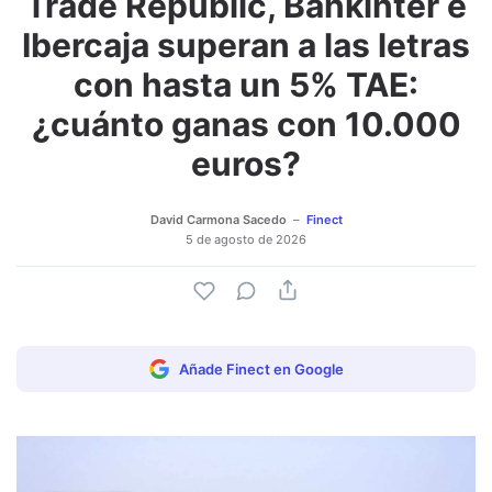
Trade Republic, Bankinter e
Adjuntar imagen
Comentar
Ibercaja superan a las letras
con hasta un 5% TAE:
¿cuánto ganas con 10.000
euros?
David Carmona Sacedo
Finect
5 de agosto de 2026
Añade Finect en Google