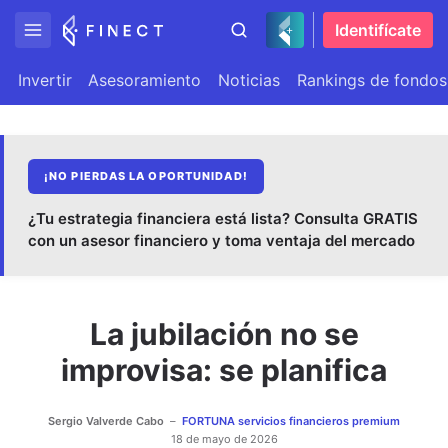
Identifícate
Invertir
Asesoramiento
Noticias
Rankings de fondos
¡NO PIERDAS LA OPORTUNIDAD!
¿Tu estrategia financiera está lista? Consulta GRATIS
con un asesor financiero y toma ventaja del mercado
La jubilación no se
improvisa: se planifica
Sergio Valverde Cabo
FORTUNA servicios financieros premium
18 de mayo de 2026