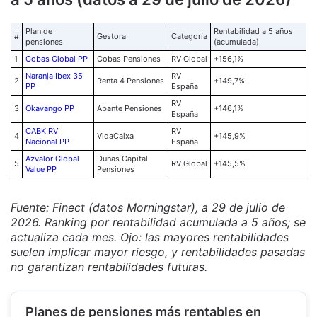
Plan de
Rentabilidad a 5 años
#
Gestora
Categoría
pensiones
(acumulada)
1
Cobas Global PP
Cobas Pensiones
RV Global
+156,1%
Naranja Ibex 35
RV
2
Renta 4 Pensiones
+149,7%
PP
España
RV
3
Okavango PP
Abante Pensiones
+146,1%
España
CABK RV
RV
4
VidaCaixa
+145,9%
Nacional PP
España
Azvalor Global
Dunas Capital
5
RV Global
+145,5%
Value PP
Pensiones
Fuente: Finect (datos Morningstar), a 29 de julio de
2026. Ranking por rentabilidad acumulada a 5 años; se
actualiza cada mes. Ojo: las mayores rentabilidades
suelen implicar mayor riesgo, y rentabilidades pasadas
no garantizan rentabilidades futuras.
Planes de pensiones más rentables en