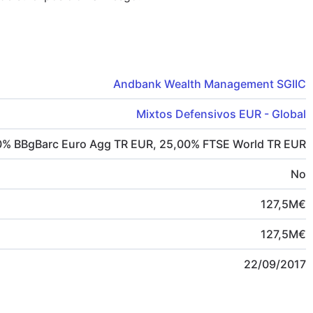
Andbank Wealth Management SGIIC
Mixtos Defensivos EUR - Global
0
%
BBgBarc Euro Agg TR EUR
,
25,00
%
FTSE World TR EUR
No
127,5
M
€
127,5
M
€
22/09/2017