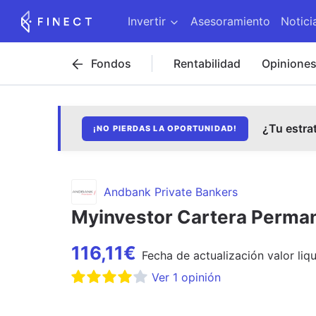
Invertir
Asesoramiento
Notici
Fondos
Rentabilidad
Opinione
¿Tu estra
¡NO PIERDAS LA OPORTUNIDAD!
Andbank Private Bankers
Myinvestor Cartera Perman
116,11
€
Fecha de
actualización
valor liq
Ver
1
opinión