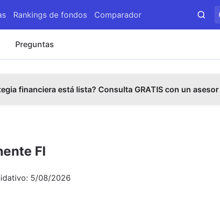
as
Rankings de fondos
Comparador
s
Preguntas
tegia financiera está lista? Consulta GRATIS con un asesor
ente FI
uidativo:
5/08/2026