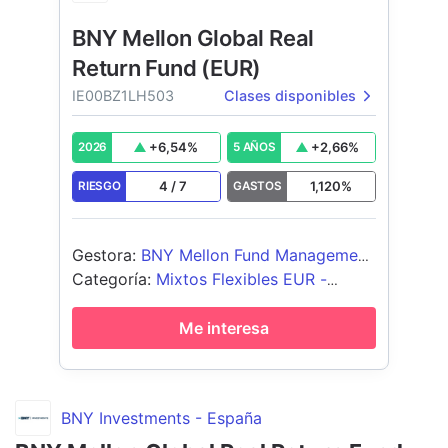
BNY Mellon Global Real
Return Fund (EUR)
IE00BZ1LH503
Clases disponibles
+
6,54
%
+
2,66
%
2026
5 AÑOS
4
/
7
1,120
%
RIESGO
GASTOS
Gestora
:
BNY Mellon Fund Management
(Lux) S.A.
Categoría
:
Mixtos Flexibles EUR -
Global
Me interesa
BNY Investments - España