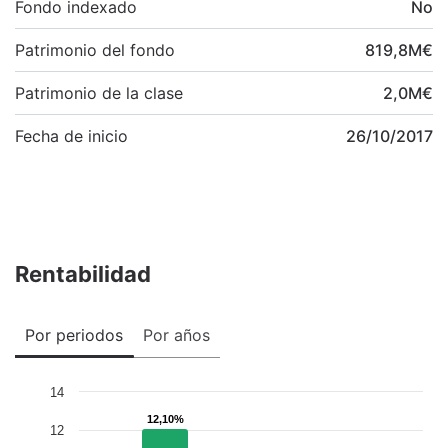
Fondo indexado
No
Patrimonio del fondo
819,8
M
€
Patrimonio de la clase
2,0
M
€
Fecha de inicio
26/10/2017
Rentabilidad
Por periodos
Por años
14
12,10%
12,10%
12