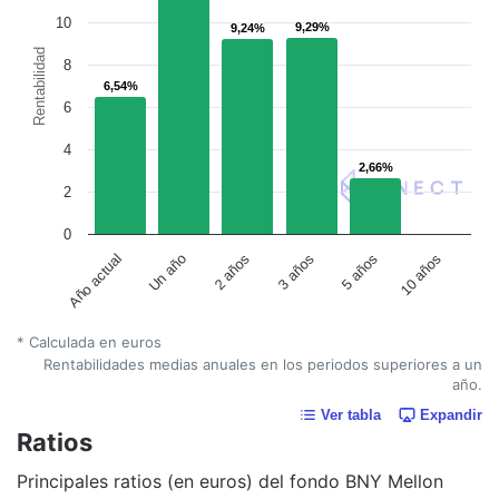
10
9,29%
9,29%
9,24%
9,24%
Rentabilidad
8
6,54%
6,54%
6
4
2,66%
2,66%
2
0
Un año
5 años
2 años
10 años
Año actual
3 años
* Calculada en euros
Rentabilidades medias anuales en los periodos superiores a un
año.
Ver tabla
Expandir
Ratios
Principales ratios (en euros) del fondo BNY Mellon