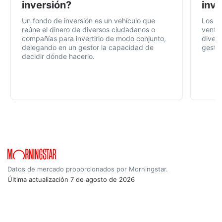
inversión?
inve
Un fondo de inversión es un vehículo que
Los f
reúne el dinero de diversos ciudadanos o
ventaj
compañías para invertirlo de modo conjunto,
divers
delegando en un gestor la capacidad de
gestió
decidir dónde hacerlo.
Datos de mercado proporcionados por Morningstar.
Última actualización
7 de agosto de 2026