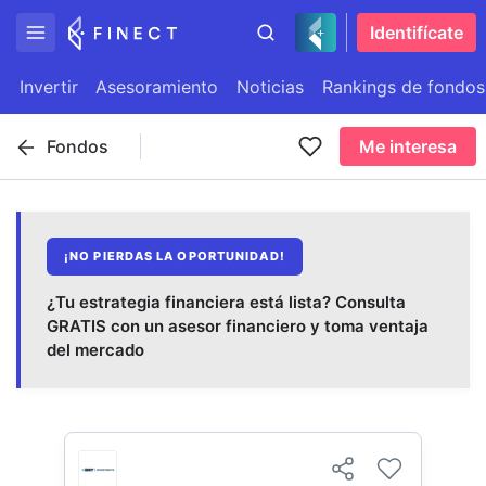
Identifícate
Invertir
Asesoramiento
Noticias
Rankings de fondos
Fondos
Me interesa
¡NO PIERDAS LA OPORTUNIDAD!
¿Tu estrategia financiera está lista? Consulta
GRATIS con un asesor financiero y toma ventaja
del mercado