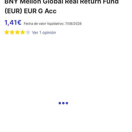
BNY Mellon Global Real Return Fund
(EUR) EUR G Acc
1,41
€
Fecha de
valor liquidativo:
7/08/2026
Ver
1
opinión