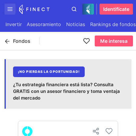
Identifícate
Invertir
Asesoramiento
Noticias
Rankings de fondos
Fondos
Me interesa
¡NO PIERDAS LA OPORTUNIDAD!
¿Tu estrategia financiera está lista? Consulta
GRATIS con un asesor financiero y toma ventaja
del mercado