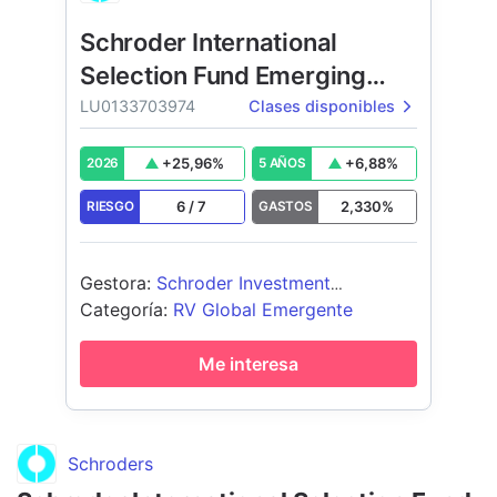
Schroder International
Selection Fund Emerging
Markets
LU0133703974
Clases disponibles
+
25,96
%
+
6,88
%
2026
5 AÑOS
6
/
7
2,330
%
RIESGO
GASTOS
Gestora
:
Schroder Investment
Management (Europe) S.A.
Categoría
:
RV Global Emergente
Me interesa
Schroders