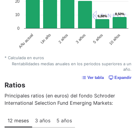
20
8,50%
8,50%
10
6,88%
6,88%
0
Un año
5 años
2 años
10 años
Año actual
3 años
* Calculada en euros
Rentabilidades medias anuales en los periodos superiores a un
año.
Ver tabla
Expandir
Ratios
Principales ratios (en euros) del fondo Schroder
International Selection Fund Emerging Markets:
12 meses
3 años
5 años