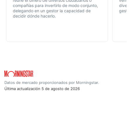
reúne el dinero de diversos ciudadanos o
ventaj
compañías para invertirlo de modo conjunto,
divers
delegando en un gestor la capacidad de
gestió
decidir dónde hacerlo.
Datos de mercado proporcionados por Morningstar.
Última actualización
5 de agosto de 2026