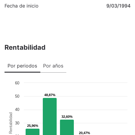
Fecha de inicio
9/03/1994
Rentabilidad
Por periodos
Por años
60
48,87%
48,87%
50
40
Rentabilidad
32,60%
32,60%
30
25,96%
25,96%
20,47%
20,47%