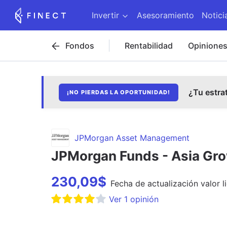
Invertir
Asesoramiento
Notici
Fondos
Rentabilidad
Opinione
¿Tu estra
¡NO PIERDAS LA OPORTUNIDAD!
JPMorgan Asset Management
JPMorgan Funds - Asia Gro
230,09
$
Fecha de
actualización
valor l
Ver
1
opinión