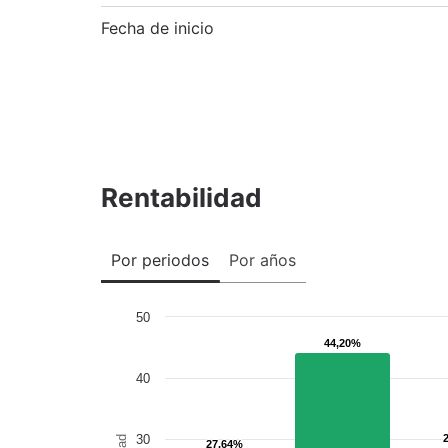
Fecha de inicio
Rentabilidad
Por periodos
Por años
50
44,20%
44,20%
40
30
27,64%
27,64%