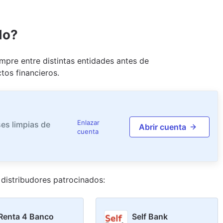
do?
pre entre distintas entidades antes de
tos financieros.
Enlazar
es limpias de
Abrir cuenta
cuenta
distribudor
es
patrocinado
s
:
Renta 4 Banco
Self Bank