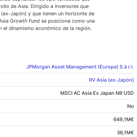
llo de Asia. Dirigido a inversores que
a (ex-Japón) y que tienen un horizonte de
- Asia Growth Fund se posiciona como una
n el dinamismo económico de la región.
JPMorgan Asset Management (Europe) S.à r.l.
RV Asia (ex-Japón)
MSCI AC Asia Ex Japan NR USD
No
649,1
M
€
36,1
M
€