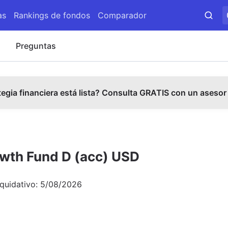
as
Rankings de fondos
Comparador
s
Preguntas
tegia financiera está lista? Consulta GRATIS con un asesor
wth Fund D (acc) USD
iquidativo:
5/08/2026