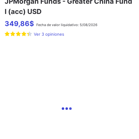
JPMorgan Funds - Greater China Fund
I (acc) USD
349,86
$
Fecha de
valor liquidativo:
5/08/2026
Ver
3
opiniones