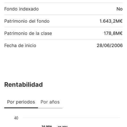
Fondo indexado
No
Patrimonio del fondo
1.643,2
M
€
Patrimonio de la clase
178,8
M
€
Fecha de inicio
28/06/2006
Rentabilidad
Por periodos
Por años
40
34,05%
34,05%