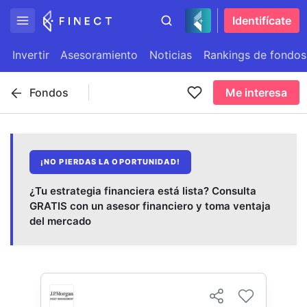
Identifícate
Invertir
Asesoramiento
Noticias
Rankings de fondos
Fondos
Me interesa
¡NO PIERDAS LA OPORTUNIDAD!
¿Tu estrategia financiera está lista? Consulta
GRATIS con un asesor financiero y toma ventaja
del mercado