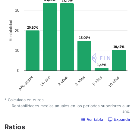
33,73%
33,73%
30
Rentabilidad
20,20%
20,20%
20
15,00%
15,00%
10,47%
10,47%
10
1,48%
1,48%
0
Un año
5 años
2 años
10 años
Año actual
3 años
* Calculada en euros
Rentabilidades medias anuales en los periodos superiores a un
año.
Ver tabla
Expandir
Ratios