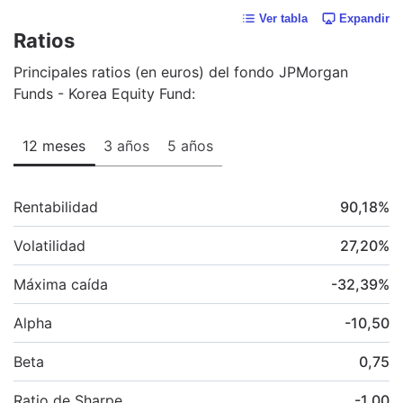
Ver tabla
Expandir
Ratios
Principales ratios (en euros) del fondo JPMorgan
Funds - Korea Equity Fund:
12 meses
3 años
5 años
Rentabilidad
90,18
%
Volatilidad
27,20
%
Máxima caída
-32,39
%
Alpha
-10,50
Beta
0,75
Ratio de Sharpe
-1,00