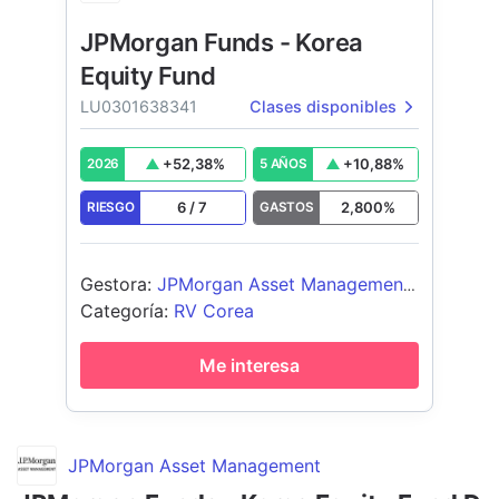
JPMorgan Funds - Korea
Equity Fund
LU0301638341
Clases disponibles
+
52,38
%
+
10,88
%
2026
5 AÑOS
6
/
7
2,800
%
RIESGO
GASTOS
Gestora
:
JPMorgan Asset Management
(Europe) S.à r.l.
Categoría
:
RV Corea
Me interesa
JPMorgan Asset Management