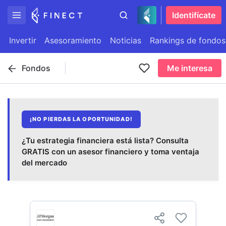
Identifícate
Invertir
Asesoramiento
Noticias
Rankings de fondos
Fondos
Me interesa
¡NO PIERDAS LA OPORTUNIDAD!
¿Tu estrategia financiera está lista? Consulta
GRATIS con un asesor financiero y toma ventaja
del mercado