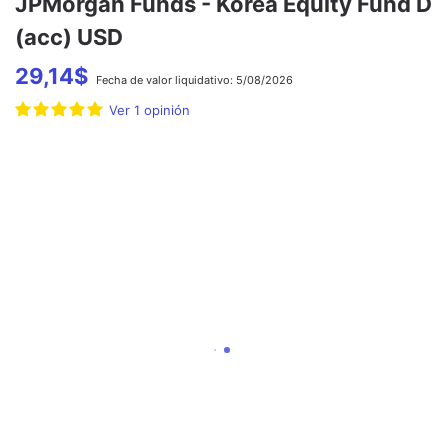
JPMorgan Funds - Korea Equity Fund D
(acc) USD
29,14
$
Fecha de
valor liquidativo:
5/08/2026
Ver
1
opinión