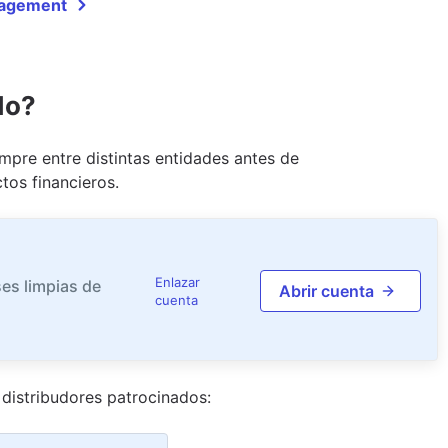
nagement
do?
pre entre distintas entidades antes de
tos financieros.
Enlazar
es limpias de
Abrir cuenta
cuenta
distribudor
es
patrocinado
s
: