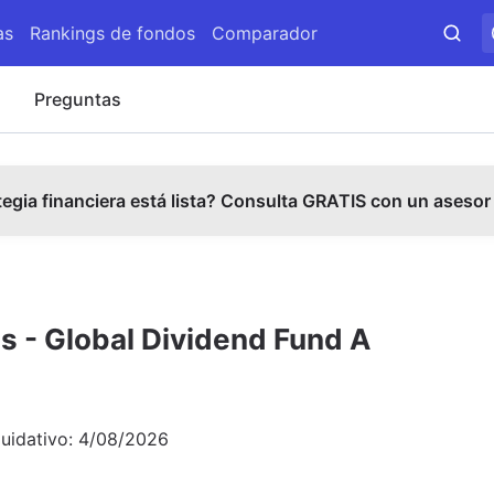
as
Rankings de fondos
Comparador
s
Preguntas
tegia financiera está lista? Consulta GRATIS con un asesor
 - Global Dividend Fund A
quidativo:
4/08/2026