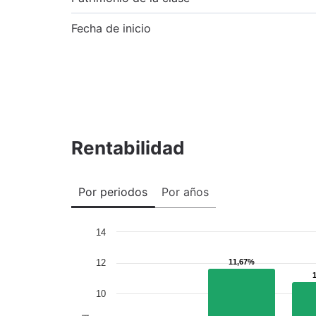
Fecha de inicio
Rentabilidad
Por periodos
Por años
14
12
11,67%
11,67%
10