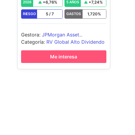
+
6,76
%
+
7,24
%
2026
5 AÑOS
5
/
7
1,720
%
RIESGO
GASTOS
Gestora
:
JPMorgan Asset
Management (Europe) S.à r.l.
Categoría
:
RV Global Alto Dividendo
Me interesa