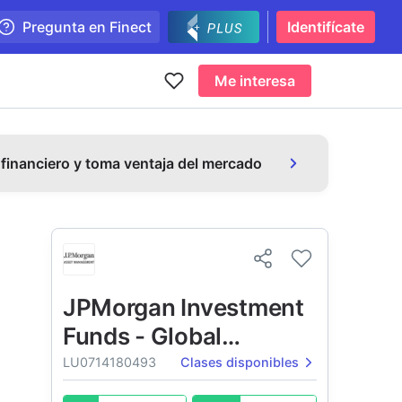
Pregunta en Finect
Identifícate
Me interesa
 financiero y toma ventaja del mercado
JPMorgan Investment
Funds - Global
Dividend Fund
LU0714180493
Clases disponibles