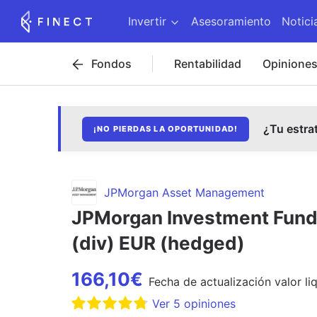
Invertir
Asesoramiento
Notici
Fondos
Rentabilidad
Opinione
¿Tu estra
¡NO PIERDAS LA OPORTUNIDAD!
JPMorgan Asset Management
JPMorgan Investment Funds
(div) EUR (hedged)
166,10
€
Fecha de
actualización
valor li
Ver
5
opiniones