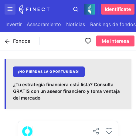
Identifícate
Invertir
Asesoramiento
Noticias
Rankings de fondos
Fondos
Me interesa
¡NO PIERDAS LA OPORTUNIDAD!
¿Tu estrategia financiera está lista? Consulta
GRATIS con un asesor financiero y toma ventaja
del mercado