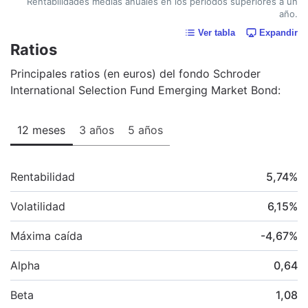
Rentabilidades medias anuales en los periodos superiores a un
año.
Ver tabla
Expandir
Ratios
Principales ratios (en euros) del fondo Schroder
International Selection Fund Emerging Market Bond:
12 meses
3 años
5 años
Rentabilidad
5,74
%
Volatilidad
6,15
%
Máxima caída
-4,67
%
Alpha
0,64
Beta
1,08