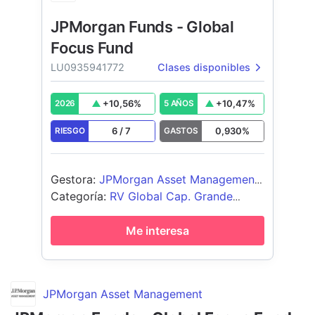
JPMorgan Funds - Global
Focus Fund
LU0935941772
Clases disponibles
+
10,56
%
+
10,47
%
2026
5 AÑOS
6
/
7
0,930
%
RIESGO
GASTOS
Gestora
:
JPMorgan Asset Management
(Europe) S.à r.l.
Categoría
:
RV Global Cap. Grande
Blend
Me interesa
JPMorgan Asset Management