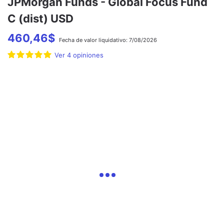
JPMorgan Funds - Global Focus Fund
C (dist) USD
460,46
$
Fecha de
valor liquidativo:
7/08/2026
Ver
4
opiniones