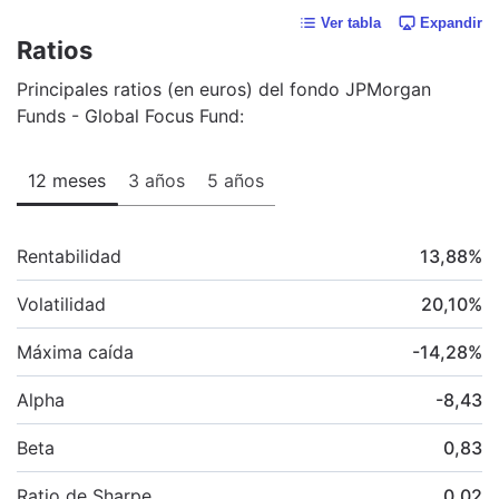
Ver tabla
Expandir
Ratios
Principales ratios (en euros) del fondo JPMorgan
Funds - Global Focus Fund:
12 meses
3 años
5 años
Rentabilidad
13,88
%
Volatilidad
20,10
%
Máxima caída
-14,28
%
Alpha
-8,43
Beta
0,83
Ratio de Sharpe
0,02