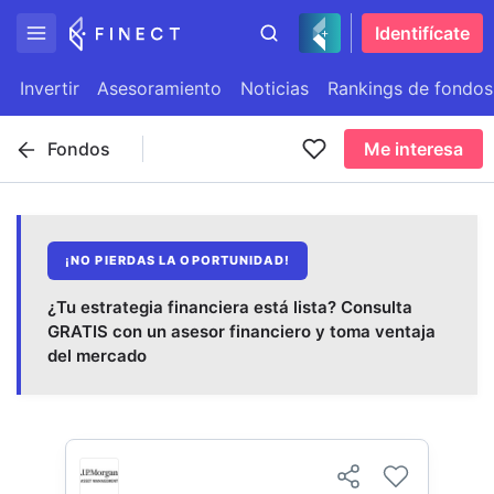
Identifícate
Invertir
Asesoramiento
Noticias
Rankings de fondos
Fondos
Me interesa
¡NO PIERDAS LA OPORTUNIDAD!
¿Tu estrategia financiera está lista? Consulta
GRATIS con un asesor financiero y toma ventaja
del mercado