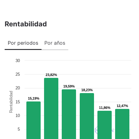
Rentabilidad
Por periodos
Por años
30
25
23,82%
23,82%
19,59%
19,59%
20
18,23%
18,23%
Rentabilidad
15,19%
15,19%
15
12,47%
12,47%
11,86%
11,86%
10
5