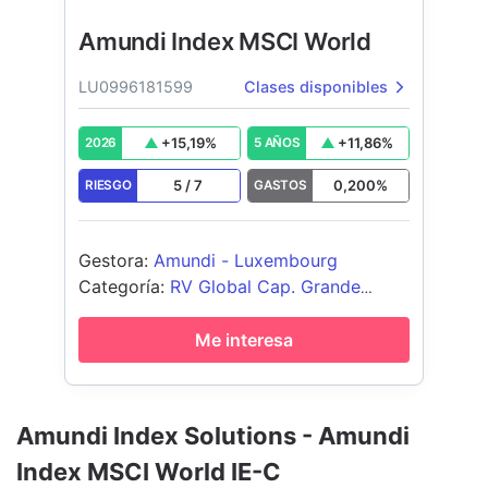
Amundi Index MSCI World
LU0996181599
Clases disponibles
+
15,19
%
+
11,86
%
2026
5 AÑOS
5
/
7
0,200
%
RIESGO
GASTOS
Gestora
:
Amundi - Luxembourg
Categoría
:
RV Global Cap. Grande
Blend
Me interesa
Amundi Index Solutions - Amundi
Index MSCI World IE-C