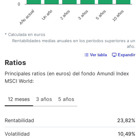
0
Un año
5 años
2 años
10 años
Año actual
3 años
* Calculada en euros
Rentabilidades medias anuales en los periodos superiores a un
año.
Ver tabla
Expandir
Ratios
Principales ratios (en euros) del fondo Amundi Index
MSCI World:
12 meses
3 años
5 años
Rentabilidad
23,82
%
Volatilidad
10,49
%