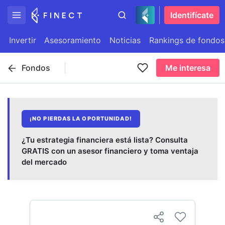
Identifícate
Invertir
Asesoramiento
Noticias
Rankings de fondos
Fondos
Me interesa
¡NO PIERDAS LA OPORTUNIDAD!
¿Tu estrategia financiera está lista? Consulta
GRATIS con un asesor financiero y toma ventaja
del mercado