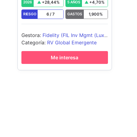
+
28,44
%
+
4,70
%
2026
5 AÑOS
6
/
7
1,900
%
RIESGO
GASTOS
Gestora
:
Fidelity (FIL Inv Mgmt (Lux)
S.A.)
Categoría
:
RV Global Emergente
Me interesa