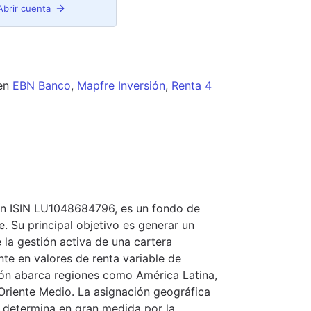
Abrir cuenta
en
EBN Banco
,
Mapfre Inversión
,
Renta 4
con ISIN LU1048684796, es un fondo de
. Su principal objetivo es generar un
 la gestión activa de una cartera
nte en valores de renta variable de
ón abarca regiones como América Latina,
y Oriente Medio. La asignación geográfica
e determina en gran medida por la