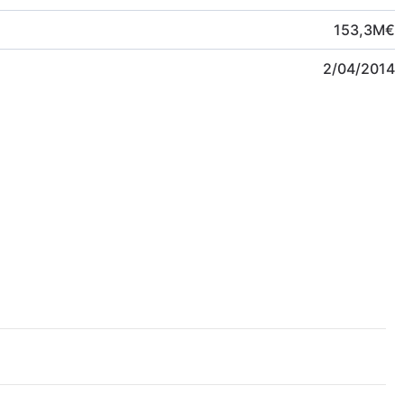
153,3
M
€
2/04/2014