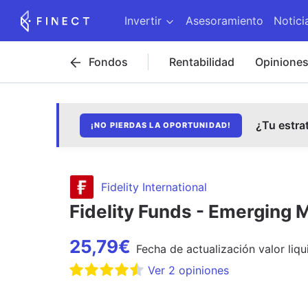
Invertir
Asesoramiento
Notici
Fondos
Rentabilidad
Opinione
¿Tu estra
¡NO PIERDAS LA OPORTUNIDAD!
Fidelity International
Fidelity Funds - Emerging
25,79
€
Fecha de
actualización
valor liqu
Ver
2
opiniones