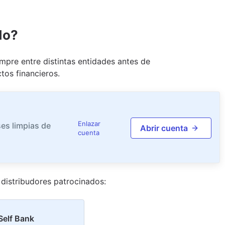
do?
pre entre distintas entidades antes de
tos financieros.
Enlazar
es limpias de
Abrir cuenta
cuenta
distribudor
es
patrocinado
s
:
Self Bank