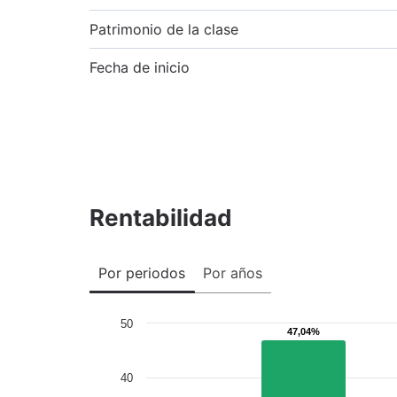
Patrimonio de la clase
Fecha de inicio
Rentabilidad
Por periodos
Por años
50
47,04%
47,04%
40