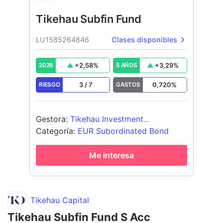
Tikehau Subfin Fund
LU1585264846
Clases disponibles
+
2,58
%
+
3,29
%
2026
5 AÑOS
3
/
7
0,720
%
RIESGO
GASTOS
Gestora
:
Tikehau Investment
Management
Categoría
:
EUR Subordinated Bond
Me interesa
Tikehau Capital
Tikehau Subfin Fund S Acc