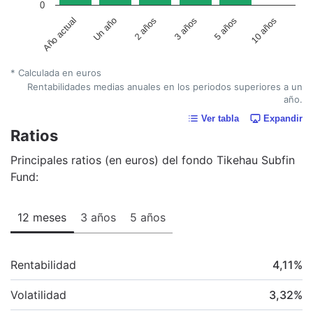
0
Un año
5 años
2 años
10 años
Año actual
3 años
* Calculada en euros
Rentabilidades medias anuales en los periodos superiores a un
año.
Ver tabla
Expandir
Ratios
Principales ratios (en euros) del fondo Tikehau Subfin
Fund:
12 meses
3 años
5 años
Rentabilidad
4,11
%
Volatilidad
3,32
%