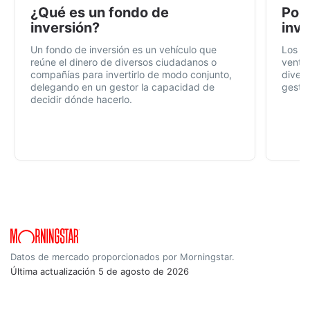
¿Qué es un fondo de
Por 
inversión?
inve
Un fondo de inversión es un vehículo que
Los f
reúne el dinero de diversos ciudadanos o
ventaj
compañías para invertirlo de modo conjunto,
divers
delegando en un gestor la capacidad de
gestió
decidir dónde hacerlo.
Datos de mercado proporcionados por Morningstar.
Última actualización
5 de agosto de 2026