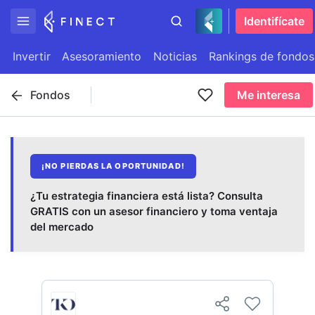
Identifícate
Invertir
Asesoramiento
Noticias
Rankings de fondos
Fondos
Me interesa
¡NO PIERDAS LA OPORTUNIDAD!
¿Tu estrategia financiera está lista? Consulta
GRATIS con un asesor financiero y toma ventaja
del mercado