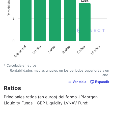
Rentabilidad
3,39%
3,39%
2
0
Año actual
Un año
2 años
3 años
5 años
10 años
* Calculada en euros
Rentabilidades medias anuales en los periodos superiores a un
año.
Ver tabla
Expandir
Ratios
Principales ratios (en euros) del fondo JPMorgan
Liquidity Funds - GBP Liquidity LVNAV Fund: