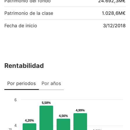
Patrimonio del fondo
24.692,3
M
€
Patrimonio de la clase
1.028,6
M
€
Fecha de inicio
3/12/2018
Rentabilidad
Por periodos
Por años
6
5,58%
5,58%
4,99%
4,99%
4,56%
4,56%
4,20%
4,20%
4