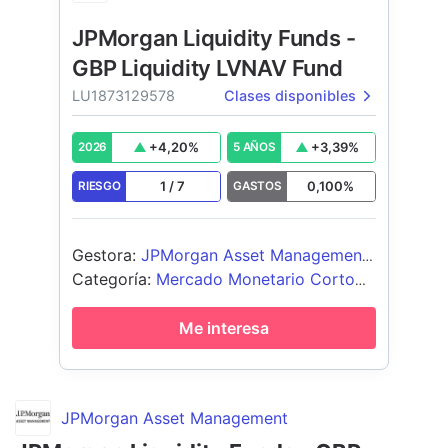
JPMorgan Liquidity Funds -
GBP Liquidity LVNAV Fund
LU1873129578
Clases disponibles
+
4,20
%
+
3,39
%
2026
5 AÑOS
1
/
7
0,100
%
RIESGO
GASTOS
Gestora
:
JPMorgan Asset Management
(Europe) S.à r.l.
Categoría
:
Mercado Monetario Corto
Plazo GBP
Me interesa
JPMorgan Asset Management