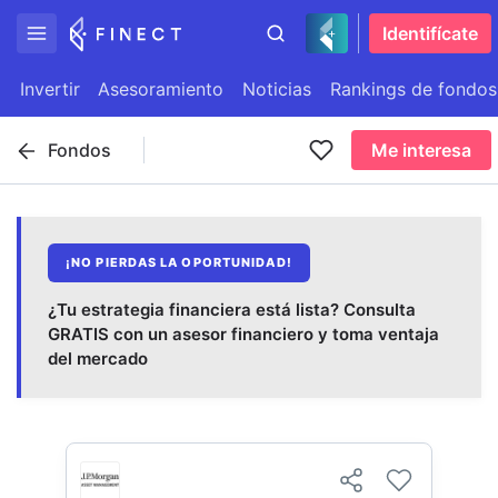
Identifícate
Invertir
Asesoramiento
Noticias
Rankings de fondos
Fondos
Me interesa
¡NO PIERDAS LA OPORTUNIDAD!
¿Tu estrategia financiera está lista? Consulta
GRATIS con un asesor financiero y toma ventaja
del mercado