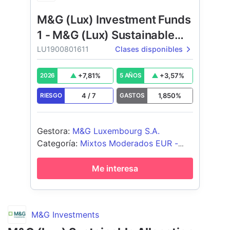
M&G (Lux) Investment Funds
1 - M&G (Lux) Sustainable
Allocation Fund
LU1900801611
Clases disponibles
+
7,81
%
+
3,57
%
2026
5 AÑOS
4
/
7
1,850
%
RIESGO
GASTOS
Gestora
:
M&G Luxembourg S.A.
Categoría
:
Mixtos Moderados EUR -
Global
Me interesa
M&G Investments