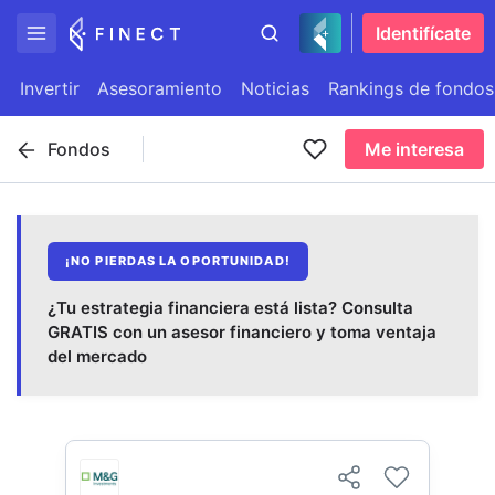
Identifícate
Invertir
Asesoramiento
Noticias
Rankings de fondos
Fondos
Me interesa
¡NO PIERDAS LA OPORTUNIDAD!
¿Tu estrategia financiera está lista? Consulta
GRATIS con un asesor financiero y toma ventaja
del mercado