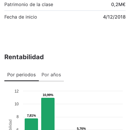
Patrimonio de la clase
0,2
M
€
Fecha de inicio
4/12/2018
Rentabilidad
Por periodos
Por años
12
10,99%
10,99%
10
7,81%
7,81%
8
Rentabilidad
5,76%
5,76%
6