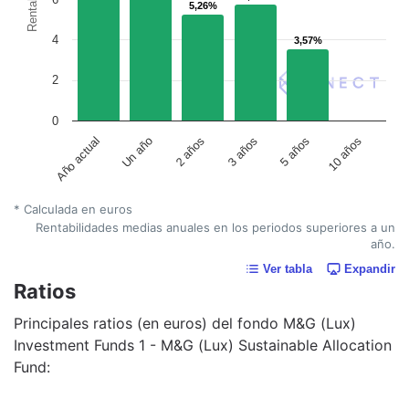
5,26%
5,26%
4
3,57%
3,57%
2
0
Un año
5 años
2 años
10 años
Año actual
3 años
* Calculada en euros
Rentabilidades medias anuales en los periodos superiores a un
año.
Ver tabla
Expandir
Ratios
Principales ratios (en euros) del fondo M&G (Lux)
Investment Funds 1 - M&G (Lux) Sustainable Allocation
Fund: