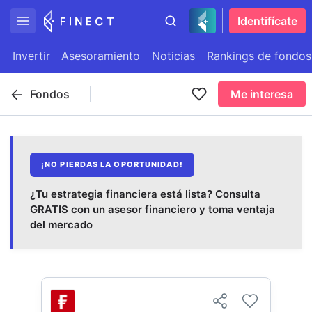
Identifícate
Invertir
Asesoramiento
Noticias
Rankings de fondos
Fondos
Me interesa
¡NO PIERDAS LA OPORTUNIDAD!
¿Tu estrategia financiera está lista? Consulta
GRATIS con un asesor financiero y toma ventaja
del mercado