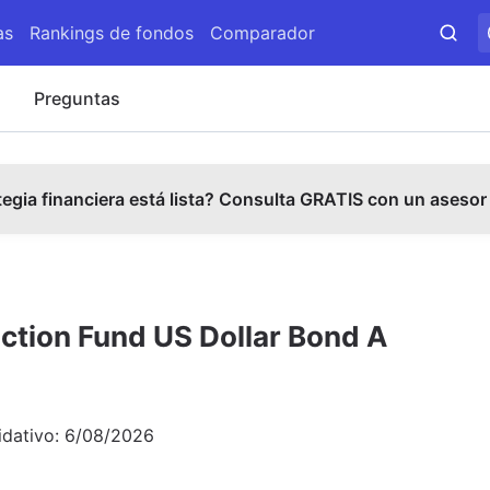
as
Rankings de fondos
Comparador
s
Preguntas
tegia financiera está lista? Consulta GRATIS con un asesor
ection Fund US Dollar Bond A
idativo:
6/08/2026