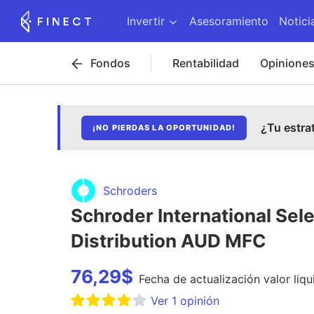
Invertir
Asesoramiento
Notici
Fondos
Rentabilidad
Opinione
¿Tu estra
¡NO PIERDAS LA OPORTUNIDAD!
Schroders
Schroder International Sel
Distribution AUD MFC
76,29
$
Fecha de
actualización
valor liqu
Ver
1
opinión