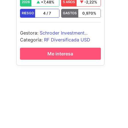
+
7,48
%
-2,22
%
2026
5 AÑOS
4
/
7
0,970
%
RIESGO
GASTOS
Gestora
:
Schroder Investment
Management (Europe) S.A.
Categoría
:
RF Diversificada USD
Me interesa