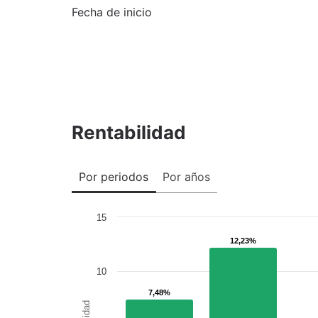
Fecha de inicio
Rentabilidad
Por periodos
Por años
15
12,23%
12,23%
10
7,48%
7,48%