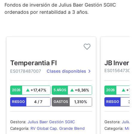
Fondos de inversión de Julius Baer Gestión SGIIC
ordenados por rentabilidad a 3 años.
Temperantia FI
JB Invers
ES015647300
ES0178487007
Clases disponibles
+
17,47
%
+
6,36
%
+
7,
2026
5 AÑOS
2026
4
/
7
1,310
%
3
RIESGO
GASTOS
RIESGO
Gestora
:
Julius Baer Gestión SGIIC
Gestora
:
Julius
Categoría
:
RV Global Cap. Grande Blend
Categoría
:
Mixt