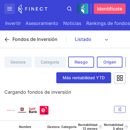
Identifícate
Invertir
Asesoramiento
Noticias
Rankings de fondos
Fondos de inversión
Gestora
Categoría
Riesgo
Origen
Más rentabilidad YTD
Cargando
fondos de inversión
Rentabilidad
Rentabilidad
Nombre
Gestora
Categoría
12 meses
5 años