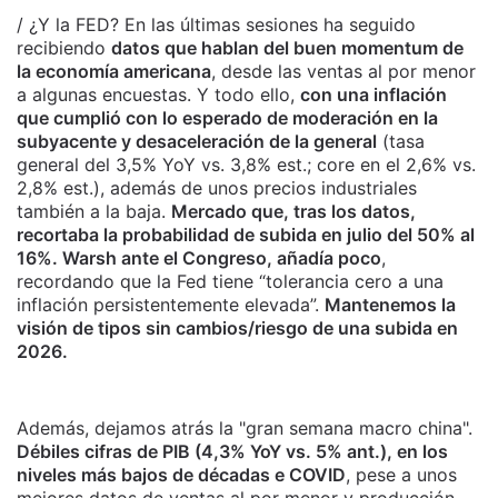
/ ¿Y la FED? En las últimas sesiones ha seguido
recibiendo
datos que hablan del buen momentum de
la economía americana
, desde las ventas al por menor
a algunas encuestas. Y todo ello,
con una inflación
que cumplió con lo esperado de moderación en la
subyacente y desaceleración de la general
(tasa
general del 3,5% YoY vs. 3,8% est.; core en el 2,6% vs.
2,8% est.), además de unos precios industriales
también a la baja.
Mercado que, tras los datos,
recortaba la probabilidad de subida en julio del 50% al
16%. Warsh ante el Congreso, añadía poco
,
recordando que la Fed tiene “tolerancia cero a una
inflación persistentemente elevada”.
Mantenemos la
visión de tipos sin cambios/riesgo de una subida en
2026.
Además, dejamos atrás la "gran semana macro china".
Débiles cifras de PIB (4,3% YoY vs. 5% ant.), en los
niveles más bajos de décadas e COVID
, pese a unos
mejores datos de ventas al por menor y producción