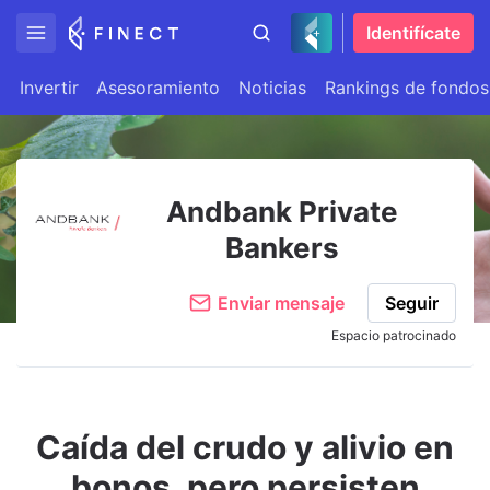
Identifícate
Invertir
Asesoramiento
Noticias
Rankings de fondos
Andbank Private
Bankers
Enviar mensaje
Seguir
Espacio patrocinado
Caída del crudo y alivio en
bonos, pero persisten