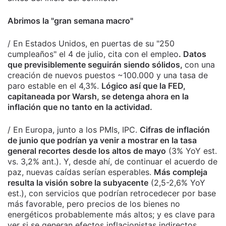
Abrimos la "gran semana macro"
/ En Estados Unidos, en puertas de su "250
cumpleaños" el 4 de julio, cita con el empleo
. Datos
que previsiblemente seguirán siendo sólidos,
con una
creación de nuevos puestos ~100.000 y una tasa de
paro estable en el 4,3%.
Lógico así que la FED,
capitaneada por Warsh, se detenga ahora en la
inflación que no tanto en la actividad.
/ En Europa, junto a los PMIs, IPC.
Cifras de inflación
de junio que podrían ya venir a mostrar en la tasa
general recortes desde los altos de mayo
(3% YoY est.
vs. 3,2% ant.). Y, desde ahí, de continuar el acuerdo de
paz, nuevas caídas serían esperables.
Más compleja
resulta la visión sobre la subyacente
(2,5-2,6% YoY
est.), con servicios que podrían retrocedecer por base
más favorable, pero precios de los bienes no
energéticos probablemente más altos; y es clave para
ver si se generan efectos inflacionistas indirectos.