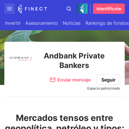
Identifícate
Invertir
Asesoramiento
Noticias
Rankings de fondos
Andbank Private
Bankers
Enviar mensaje
Seguir
Espacio patrocinado
Mercados tensos entre
geopolítica, petróleo y tipos: