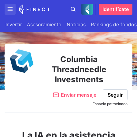
Identifícate
Invertir
Asesoramiento
Noticias
Rankings de fondos
Columbia
Threadneedle
Investments
Enviar mensaje
Seguir
Espacio patrocinado
La IA en la asistencia