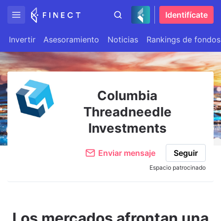
Identifícate
Invertir
Asesoramiento
Noticias
Rankings de fondos
Columbia
Threadneedle
Investments
Enviar mensaje
Seguir
Espacio patrocinado
Los mercados afrontan una