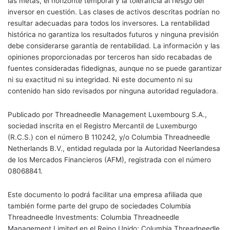
las metas, el horizonte temporal y la tolerancia al riesgo del
inversor en cuestión. Las clases de activos descritas podrían no
resultar adecuadas para todos los inversores. La rentabilidad
histórica no garantiza los resultados futuros y ninguna previsión
debe considerarse garantía de rentabilidad. La información y las
opiniones proporcionadas por terceros han sido recabadas de
fuentes consideradas fidedignas, aunque no se puede garantizar
ni su exactitud ni su integridad. Ni este documento ni su
contenido han sido revisados por ninguna autoridad reguladora.
Publicado por Threadneedle Management Luxembourg S.A.,
sociedad inscrita en el Registro Mercantil de Luxemburgo
(R.C.S.) con el número B 110242, y/o Columbia Threadneedle
Netherlands B.V., entidad regulada por la Autoridad Neerlandesa
de los Mercados Financieros (AFM), registrada con el número
08068841.
Este documento lo podrá facilitar una empresa afiliada que
también forme parte del grupo de sociedades Columbia
Threadneedle Investments: Columbia Threadneedle
Management Limited en el Reino Unido; Columbia Threadneedle