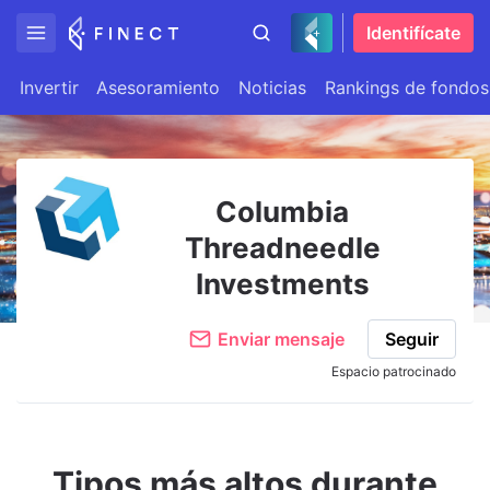
Identifícate
Invertir
Asesoramiento
Noticias
Rankings de fondos
Columbia
Threadneedle
Investments
Enviar mensaje
Seguir
Espacio patrocinado
Tipos más altos durante