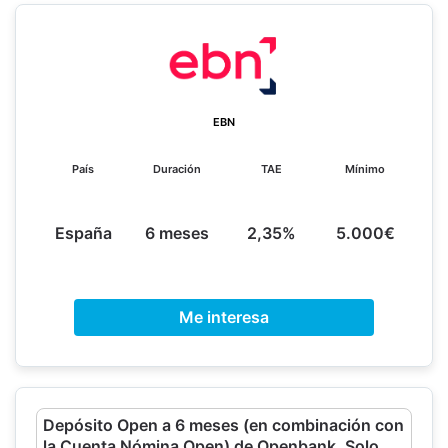
EBN
País
Duración
TAE
Mínimo
España
6 meses
2,35%
5.000€
Me interesa
Depósito Open a 6 meses (en combinación con
la Cuenta Nómina Open) de Openbank. Solo