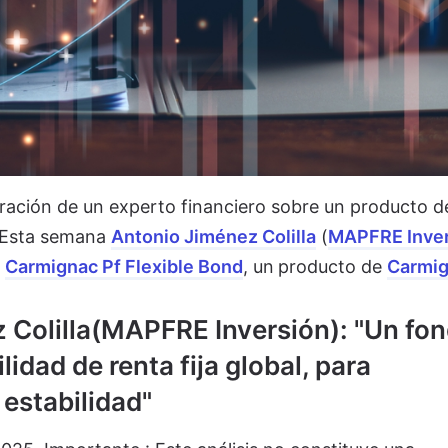
ación de un experto financiero sobre un producto d
. Esta semana
Antonio Jiménez Colilla
(
MAPFRE Inver
n
Carmignac Pf Flexible Bond
, un
producto de
Carmi
ez Colilla(MAPFRE Inversión): "Un fo
lidad de renta fija global, para
estabilidad"