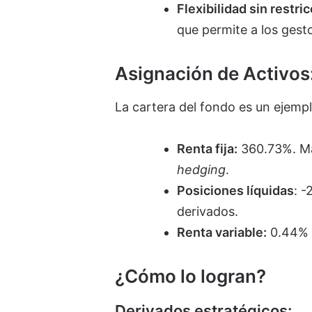
Flexibilidad sin restri
que permite a los ges
Asignación de Activo
La cartera del fondo es un ejempl
Renta fija:
360.73%. Ma
hedging
.
Posiciones líquidas
: -
derivados.
Renta variable:
0.44% E
¿Cómo lo logran?
Derivados estratégicos: