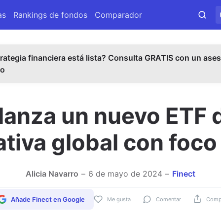
as
Rankings de fondos
Comparador
rategia financiera está lista? Consulta GRATIS con un ases
do
 lanza un nuevo ETF 
tiva global con foc
Alicia Navarro
6 de mayo de 2024
Finect
Añade Finect en Google
Me gusta
Comentar
Compa