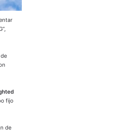
entar
G”,
 de
on
ighted
o fijo
ón de