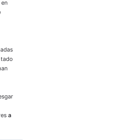
 en
e
nadas
ntado
han
esgar
res
a