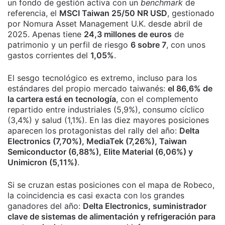
un fondo de gestión activa con un
benchmark
de
referencia, el
MSCI Taiwan 25/50 NR USD
, gestionado
por Nomura Asset Management U.K. desde abril de
2025. Apenas tiene
24,3 millones de euros
de
patrimonio y un perfil de riesgo
6 sobre 7
, con unos
gastos corrientes del
1,05%
.
El sesgo tecnológico es extremo, incluso para los
estándares del propio mercado taiwanés:
el 86,6% de
la cartera está en tecnología
, con el complemento
repartido entre industriales (5,9%), consumo cíclico
(3,4%) y salud (1,1%). En las diez mayores posiciones
aparecen los protagonistas del rally del año:
Delta
Electronics (7,70%), MediaTek (7,26%), Taiwan
Semiconductor (6,88%), Elite Material (6,06%) y
Unimicron (5,11%)
.
Si se cruzan estas posiciones con el mapa de Robeco,
la coincidencia es casi exacta con los grandes
ganadores del año:
Delta Electronics, suministrador
clave de sistemas de alimentación y refrigeración para