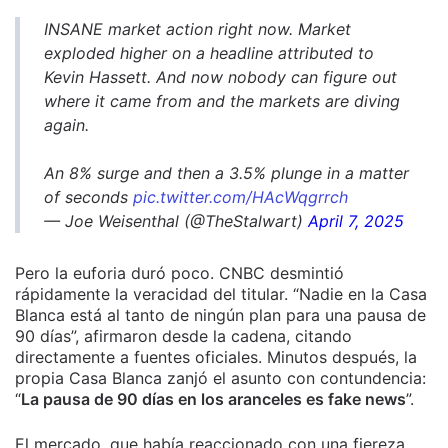
INSANE market action right now. Market
exploded higher on a headline attributed to
Kevin Hassett. And now nobody can figure out
where it came from and the markets are diving
again.
An 8% surge and then a 3.5% plunge in a matter
of seconds
pic.twitter.com/HAcWqgrrch
— Joe Weisenthal (@TheStalwart)
April 7, 2025
Pero la euforia duró poco. CNBC desmintió
rápidamente la veracidad del titular. “Nadie en la Casa
Blanca está al tanto de ningún plan para una pausa de
90 días”, afirmaron desde la cadena, citando
directamente a fuentes oficiales. Minutos después, la
propia Casa Blanca zanjó el asunto con contundencia:
“
La pausa de 90 días en los aranceles es fake news
”.
El mercado, que había reaccionado con una fiereza