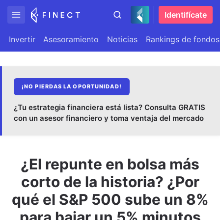
Identifícate
Invertir
Asesoramiento
Noticias
Rankings de fondos
¡NO PIERDAS LA OPORTUNIDAD!
¿Tu estrategia financiera está lista? Consulta GRATIS
con un asesor financiero y toma ventaja del mercado
¿El repunte en bolsa más
corto de la historia? ¿Por
qué el S&P 500 sube un 8%
para bajar un 5% minutos