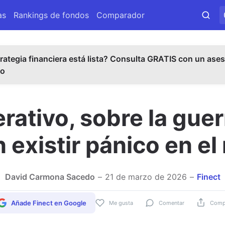
as
Rankings de fondos
Comparador
rategia financiera está lista? Consulta GRATIS con un ases
do
ativo, sobre la guerr
n existir pánico en e
David Carmona Sacedo
21 de marzo de 2026
Finect
Añade Finect en Google
Me gusta
Comentar
Compa