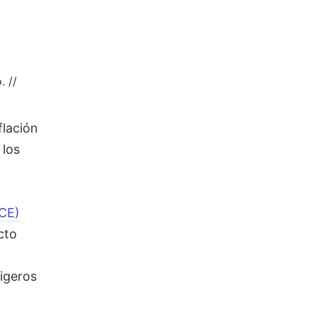
. //
flación
 los
CE)
cto
ligeros