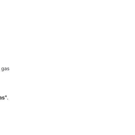
l gas
as"
.