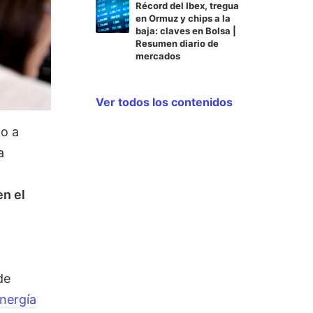
Récord del Ibex, tregua
en Ormuz y chips a la
baja: claves en Bolsa |
Resumen diario de
mercados
Ver todos los contenidos
do a
a
en el
de
Energía