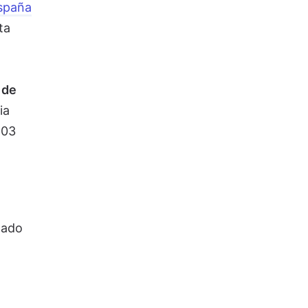
spaña
ta
 de
ia
103
lado