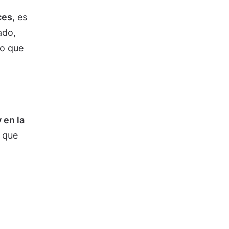
ces
, es
ado,
lo que
 en la
, que