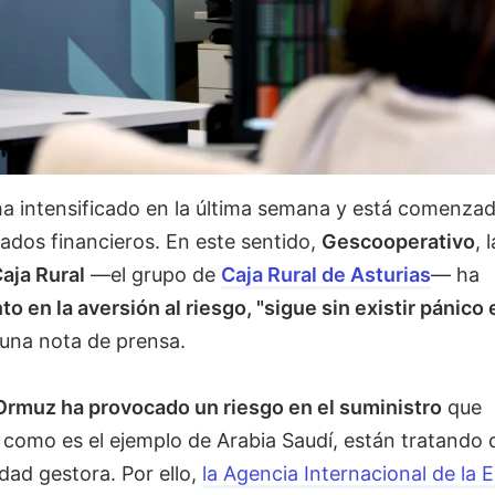
 ha intensificado en la última semana y está comenza
cados financieros. En este sentido,
Gescooperativo
, l
aja Rural
—el grupo de
Caja Rural de Asturias
— ha
o en la aversión al riesgo, "sigue sin existir pánico 
 una nota de prensa.
 Ormuz ha provocado un riesgo en el suministro
que
, como es el ejemplo de Arabia Saudí, están tratando 
dad gestora. Por ello,
la Agencia Internacional de la 