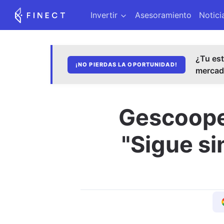
Invertir
Asesoramiento
Notici
¿Tu est
¡NO PIERDAS LA OPORTUNIDAD!
merca
Gescooper
"Sigue si