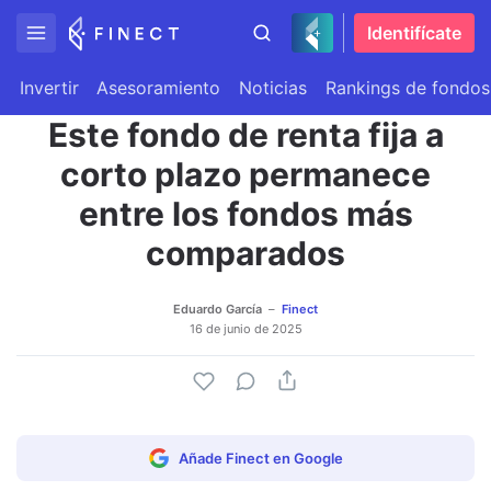
Identifícate
Invertir
Asesoramiento
Noticias
Rankings de fondos
Este fondo de renta fija a
corto plazo permanece
entre los fondos más
comparados
Eduardo García
Finect
16 de junio de 2025
Añade Finect en Google