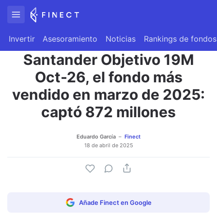
Invertir
Asesoramiento
Noticias
Rankings de fondos
Santander Objetivo 19M
Oct-26, el fondo más
vendido en marzo de 2025:
captó 872 millones
Eduardo García
Finect
18 de abril de 2025
Añade Finect en Google