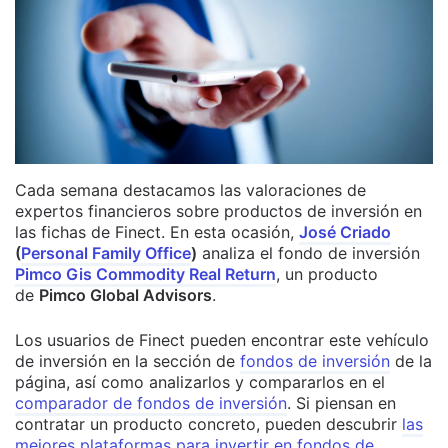
Cada semana destacamos las valoraciones de
expertos financieros sobre productos de inversión en
las fichas de Finect. En esta ocasión,
José Criado
(
Personal Family Office
)
analiza el fondo de inversión
Pimco Gis Commodity Real Return
, un producto
de
Pimco Global Advisors
.
Los usuarios de Finect pueden encontrar este vehículo
de inversión en la sección de
fondos de inversión
de la
página, así como analizarlos y compararlos en el
comparador de fondos de inversión
. Si piensan en
contratar un producto concreto, pueden descubrir
las
mejores plataformas para invertir en fondos de