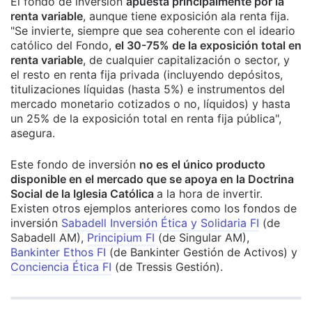
El fondo de inversión
apuesta principalmente por la
renta variable
, aunque tiene exposición ala renta fija.
"Se invierte, siempre que sea coherente con el ideario
católico del Fondo,
el 30-75% de la exposición total en
renta variable
, de cualquier capitalización o sector, y
el resto en renta fija privada (incluyendo depósitos,
titulizaciones líquidas (hasta 5%) e instrumentos del
mercado monetario cotizados o no, líquidos) y hasta
un 25% de la exposición total en renta fija pública",
asegura.
Este fondo de inversión
no es el único producto
disponible en el mercado que se apoya en la Doctrina
Social de la Iglesia Católica
a la hora de invertir.
Existen otros ejemplos anteriores como los fondos de
inversión
Sabadell Inversión Ética y Solidaria FI
(de
Sabadell AM),
Principium FI
(de Singular AM),
Bankinter Ethos FI
(de Bankinter Gestión de Activos) y
Conciencia Ética FI
(de Tressis Gestión).