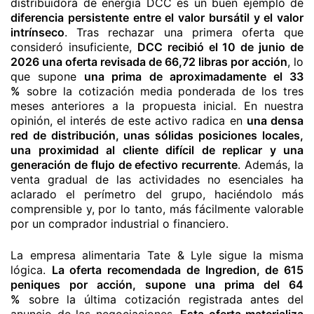
distribuidora de energía DCC es un buen ejemplo de
diferencia persistente entre el valor bursátil y el valor
intrínseco
. Tras rechazar una primera oferta que
consideró insuficiente,
DCC recibió el 10 de junio de
2026 una oferta revisada de 66,72 libras por acción
, lo
que supone
una prima de aproximadamente el 33
%
sobre la cotización media ponderada de los tres
meses anteriores a la propuesta inicial. En nuestra
opinión, el interés de este activo radica en
una densa
red de distribución, unas sólidas posiciones locales,
una proximidad al cliente difícil de replicar y una
generación de flujo de efectivo recurrente
. Además, la
venta gradual de las actividades no esenciales ha
aclarado el perímetro del grupo, haciéndolo más
comprensible y, por lo tanto, más fácilmente valorable
por un comprador industrial o financiero.
La empresa alimentaria Tate & Lyle sigue la misma
lógica.
La oferta recomendada de Ingredion, de 615
peniques por acción, supone una prima del 64
%
sobre la última cotización registrada antes del
anuncio de las negociaciones.
Esta oferta materializa