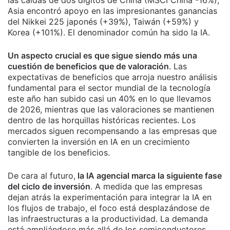
las caídas de dos dígitos de China (MSCI China -16%),
Asia encontró apoyo en las impresionantes ganancias
del Nikkei 225 japonés (+39%), Taiwán (+59%) y
Korea (+101%). El denominador común ha sido la IA.
Un aspecto crucial es que sigue siendo más una
cuestión de beneficios que de valoración
. Las
expectativas de beneficios que arroja nuestro análisis
fundamental para el sector mundial de la tecnología
este año han subido casi un 40% en lo que llevamos
de 2026, mientras que las valoraciones se mantienen
dentro de las horquillas históricas recientes. Los
mercados siguen recompensando a las empresas que
convierten la inversión en IA en un crecimiento
tangible de los beneficios.
De cara al futuro,
la IA agencial marca la siguiente fase
del ciclo de inversión
. A medida que las empresas
dejan atrás la experimentación para integrar la IA en
los flujos de trabajo, el foco está desplazándose de
las infraestructuras a la productividad. La demanda
está ampliándose más allá de los semiconductores