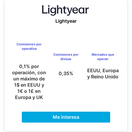
Lightyear
Comisiones por
operativa
Comisiones por
Mercados que
divisas
operan
0,1% por
EEUU, Europa
operación, con
0,35%
y Reino Unido
un máximo de
1$ en EEUU y
1€ o 1£ en
Europa y UK
Me interesa