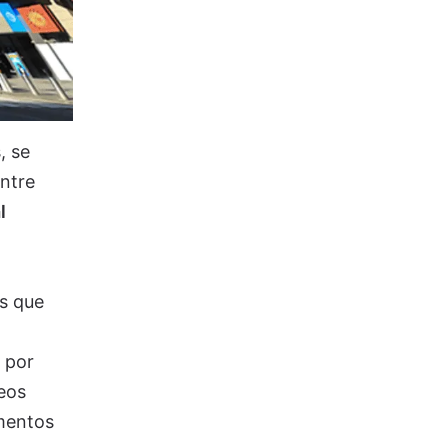
, se
entre
l
es que
 por
eos
umentos