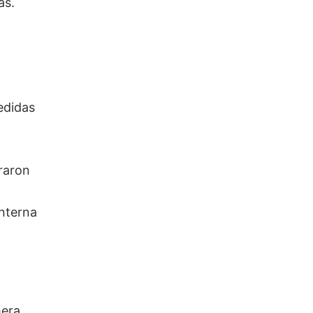
as.
edidas
raron
interna
mera