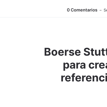
0
Comentarios
S
Boerse Stutt
para cre
referenc