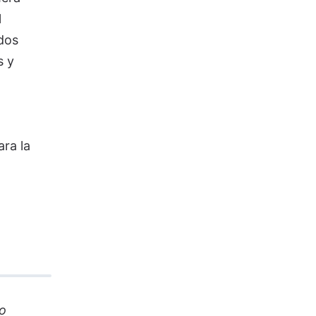
l
dos
s y
ra la
io