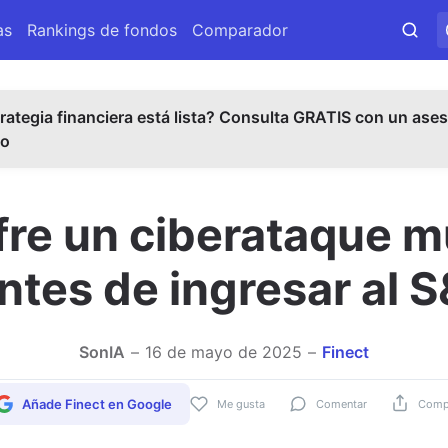
as
Rankings de fondos
Comparador
rategia financiera está lista? Consulta GRATIS con un ases
do
re un ciberataque mu
antes de ingresar al 
SonIA
16 de mayo de 2025
Finect
Añade Finect en Google
Me gusta
Comentar
Compa