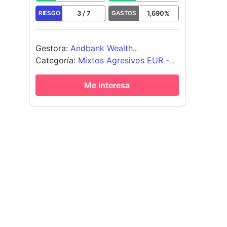
3
/
7
1,690
%
RIESGO
GASTOS
Gestora
:
Andbank Wealth
Management SGIIC
Categoría
:
Mixtos Agresivos EUR -
Global
Me interesa