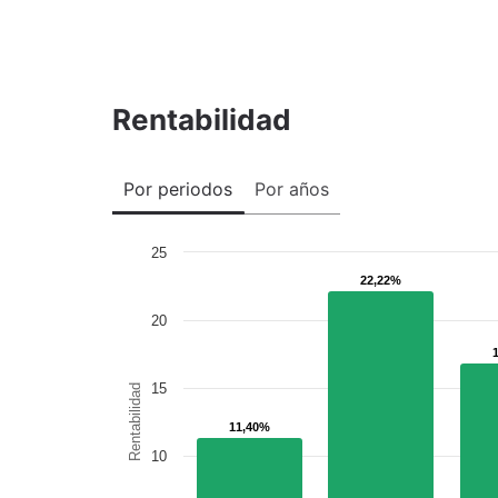
Rentabilidad
Por periodos
Por años
25
22,22%
22,22%
20
15
Rentabilidad
11,40%
11,40%
10