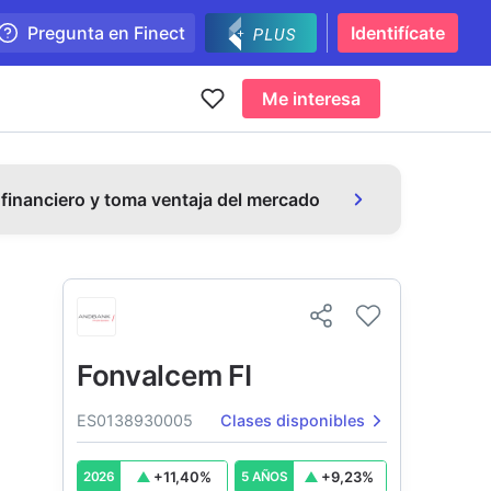
Pregunta en Finect
Identifícate
Me interesa
 financiero y toma ventaja del mercado
Fonvalcem FI
ES0138930005
Clases disponibles
+
11,40
%
+
9,23
%
2026
5 AÑOS