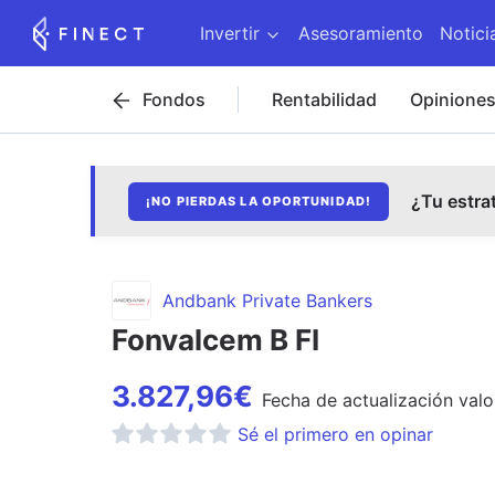
Invertir
Asesoramiento
Notici
Fondos
Rentabilidad
Opinione
¿Tu estra
¡NO PIERDAS LA OPORTUNIDAD!
Andbank Private Bankers
Fonvalcem B FI
3.827,96
€
Fecha de
actualización
valo
Sé el primero en opinar