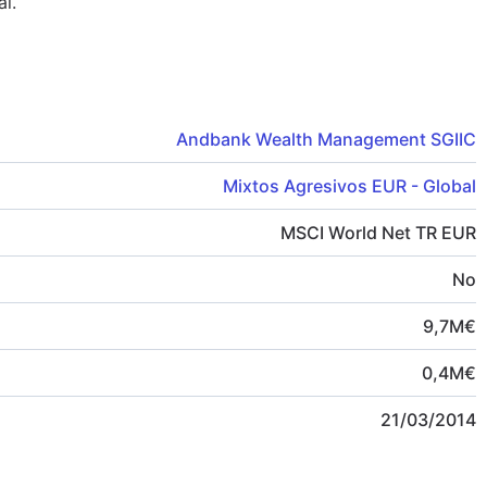
al.
Andbank Wealth Management SGIIC
Mixtos Agresivos EUR - Global
MSCI World Net TR EUR
No
9,7
M
€
0,4
M
€
21/03/2014