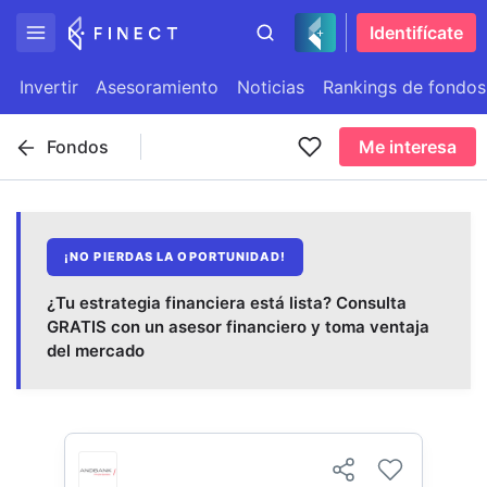
Identifícate
Invertir
Asesoramiento
Noticias
Rankings de fondos
Fondos
Me interesa
¡NO PIERDAS LA OPORTUNIDAD!
¿Tu estrategia financiera está lista? Consulta
GRATIS con un asesor financiero y toma ventaja
del mercado