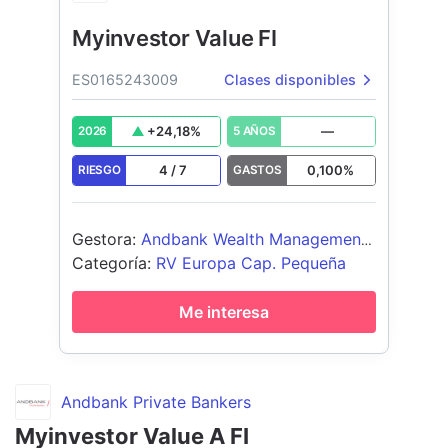
Myinvestor Value FI
ES0165243009
Clases disponibles
+
24,18
%
—
2026
5 AÑOS
4
/
7
0,100
%
RIESGO
GASTOS
Gestora
:
Andbank Wealth Management
SGIIC
Categoría
:
RV Europa Cap. Pequeña
Me interesa
Andbank Private Bankers
Myinvestor Value A FI