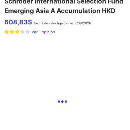
Schroder International Selection Fund
Emerging Asia A Accumulation HKD
608,83
$
Fecha de
valor liquidativo:
7/08/2026
Ver
1
opinión