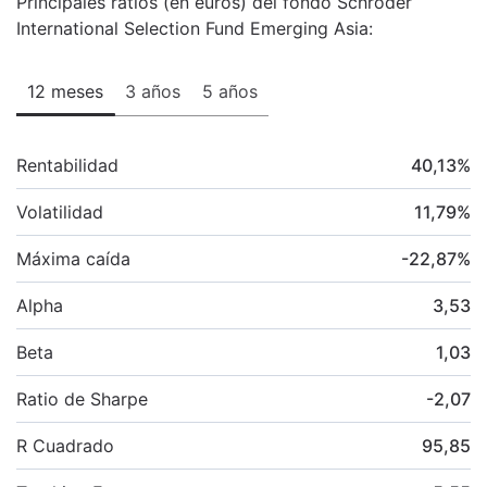
Principales ratios (en euros) del fondo Schroder
International Selection Fund Emerging Asia:
12 meses
3 años
5 años
Rentabilidad
40,13
%
Volatilidad
11,79
%
Máxima caída
-22,87
%
Alpha
3,53
Beta
1,03
Ratio de Sharpe
-2,07
R Cuadrado
95,85