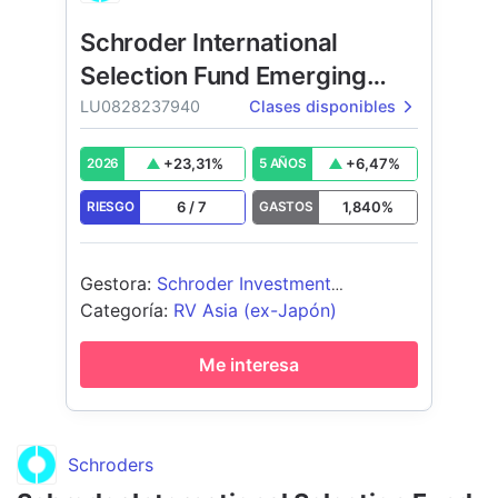
Schroder International
Selection Fund Emerging
Asia
LU0828237940
Clases disponibles
+
23,31
%
+
6,47
%
2026
5 AÑOS
6
/
7
1,840
%
RIESGO
GASTOS
Gestora
:
Schroder Investment
Management (Europe) S.A.
Categoría
:
RV Asia (ex-Japón)
Me interesa
Schroders