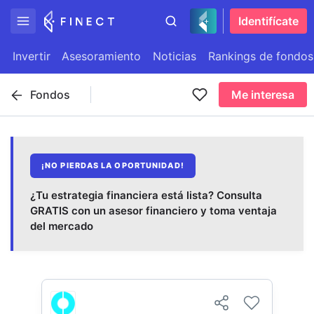
Identifícate
Invertir
Asesoramiento
Noticias
Rankings de fondos
Fondos
Me interesa
¡NO PIERDAS LA OPORTUNIDAD!
¿Tu estrategia financiera está lista? Consulta
GRATIS con un asesor financiero y toma ventaja
del mercado