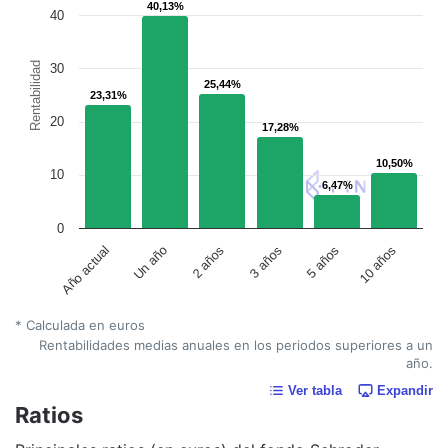
40,13%
40,13%
40
Rentabilidad
30
25,44%
25,44%
23,31%
23,31%
20
17,28%
17,28%
10,50%
10,50%
10
6,47%
6,47%
0
Un año
5 años
2 años
10 años
Año actual
3 años
* Calculada en euros
Rentabilidades medias anuales en los periodos superiores a un
año.
Ver tabla
Expandir
Ratios