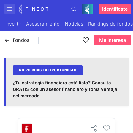
Identifícate
Invertir
Asesoramiento
Noticias
Rankings de fondos
Fondos
Me interesa
¡NO PIERDAS LA OPORTUNIDAD!
¿Tu estrategia financiera está lista? Consulta
GRATIS con un asesor financiero y toma ventaja
del mercado