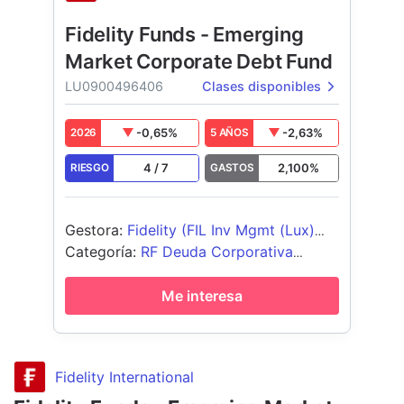
Fidelity Funds - Emerging
Market Corporate Debt Fund
LU0900496406
Clases disponibles
-0,65
%
-2,63
%
2026
5 AÑOS
4
/
7
2,100
%
RIESGO
GASTOS
Gestora
:
Fidelity (FIL Inv Mgmt (Lux)
S.A.)
Categoría
:
RF Deuda Corporativa
Global Emergente
Me interesa
Fidelity International